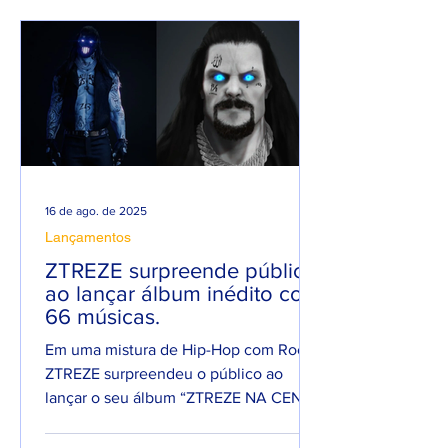
ANO PESADO NO
seu filho
RAP NACIONAL.
16 de ago. de 2025
Lançamentos
ZTREZE surpreende público
ao lançar álbum inédito com
66 músicas.
Em uma mistura de Hip-Hop com Rock,
ZTREZE surpreendeu o público ao
lançar o seu álbum “ZTREZE NA CENA”
com 66 faixas. 😮🔥 O álbum é...