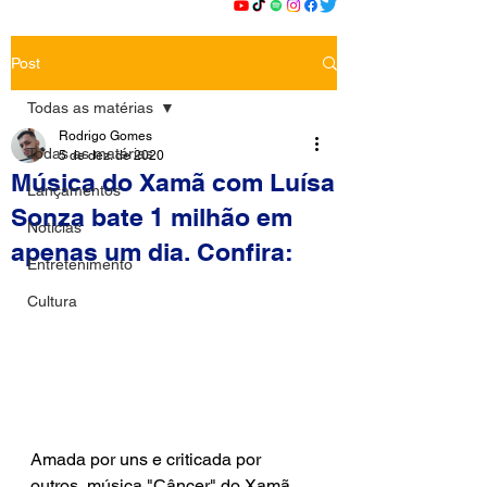
Post
Todas as matérias
Rodrigo Gomes
Todas as matérias
5 de dez. de 2020
Música do Xamã com Luísa
Lançamentos
Sonza bate 1 milhão em
Notícias
apenas um dia. Confira:
Entretenimento
Cultura
Amada por uns e criticada por 
outros, música "Câncer" do Xamã 