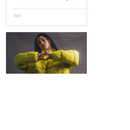
sede de mic. O MC, que começou a...
21 de mar. de 2025
Notícias
Xamuel anuncia que será
pai e faz música em
homenagem ao seu filho