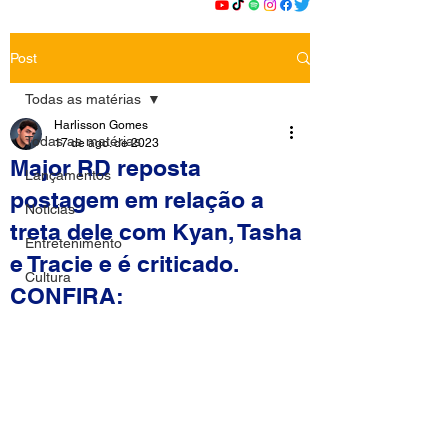
Post
Todas as matérias
Harlisson Gomes
Todas as matérias
17 de ago. de 2023
Major RD reposta
Lançamentos
postagem em relação a
Notícias
treta dele com Kyan, Tasha
Entretenimento
e Tracie e é criticado.
Cultura
CONFIRA: