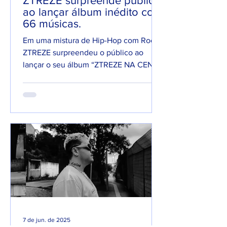
ZTREZE surpreende público
ao lançar álbum inédito com
66 músicas.
Em uma mistura de Hip-Hop com Rock,
ZTREZE surpreendeu o público ao
lançar o seu álbum “ZTREZE NA CENA”
com 66 faixas. 😮🔥 O álbum é...
7 de jun. de 2025