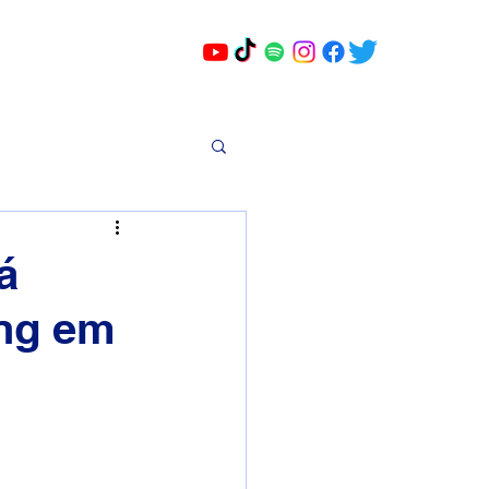
á
ing em