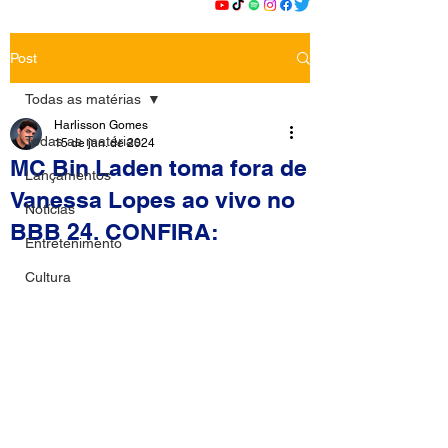
Post
Todas as matérias
Harlisson Gomes
Todas as matérias
15 de jan. de 2024
MC Bin Laden toma fora de
Lançamentos
Vanessa Lopes ao vivo no
Notícias
BBB 24. CONFIRA:
Entretenimento
Cultura