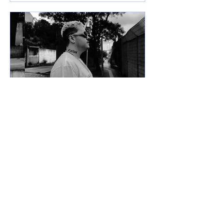
7 de jun. de 2025
Lançamentos
DREWSP VOLTA À ATIVA
COM PROMESSA DE UM
ANO PESADO NO RAP
NACIONAL.
Depois de um tempo fora do jogo,
DREWSP — cria legítimo do ABC
Paulista — retorna com força total e
sede de mic. O MC, que começou a...