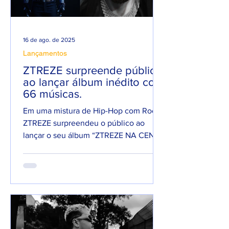
16 de ago. de 2025
Lançamentos
ZTREZE surpreende público
ao lançar álbum inédito com
66 músicas.
Em uma mistura de Hip-Hop com Rock,
ZTREZE surpreendeu o público ao
lançar o seu álbum “ZTREZE NA CENA”
com 66 faixas. 😮🔥 O álbum é...