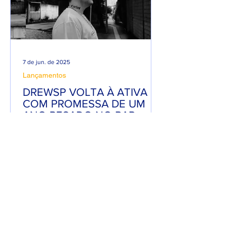
7 de jun. de 2025
Lançamentos
DREWSP VOLTA À ATIVA
COM PROMESSA DE UM
ANO PESADO NO RAP
NACIONAL.
Depois de um tempo fora do jogo,
DREWSP — cria legítimo do ABC
Paulista — retorna com força total e
sede de mic. O MC, que começou a...