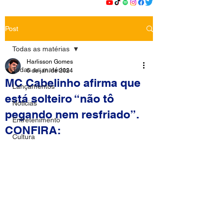
Post
Todas as matérias
Harlisson Gomes
Todas as matérias
6 de jan. de 2024
MC Cabelinho afirma que
Lançamentos
está solteiro “não tô
Notícias
pegando nem resfriado”.
Entretenimento
CONFIRA:
Cultura