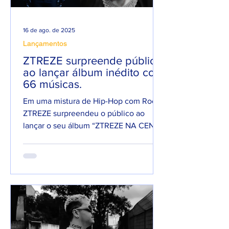
16 de ago. de 2025
Lançamentos
ZTREZE surpreende público
ao lançar álbum inédito com
66 músicas.
Em uma mistura de Hip-Hop com Rock,
ZTREZE surpreendeu o público ao
lançar o seu álbum “ZTREZE NA CENA”
com 66 faixas. 😮🔥 O álbum é...