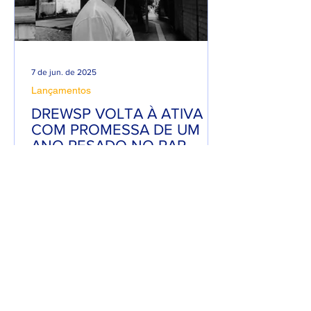
7 de jun. de 2025
Lançamentos
DREWSP VOLTA À ATIVA
COM PROMESSA DE UM
ANO PESADO NO RAP
NACIONAL.
Depois de um tempo fora do jogo,
DREWSP — cria legítimo do ABC
Paulista — retorna com força total e
sede de mic. O MC, que começou a...