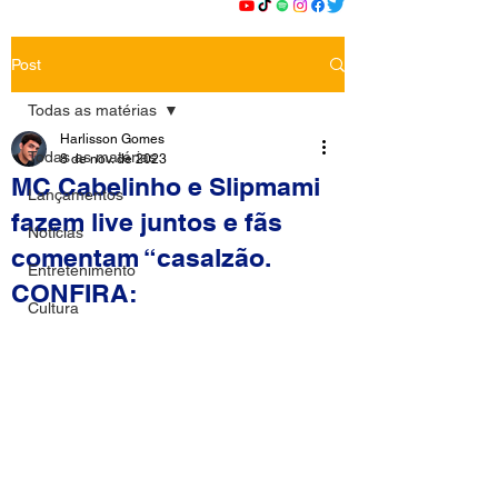
Post
Todas as matérias
Harlisson Gomes
Todas as matérias
8 de nov. de 2023
MC Cabelinho e Slipmami
Lançamentos
fazem live juntos e fãs
Notícias
comentam “casalzão.
Entretenimento
CONFIRA:
Cultura