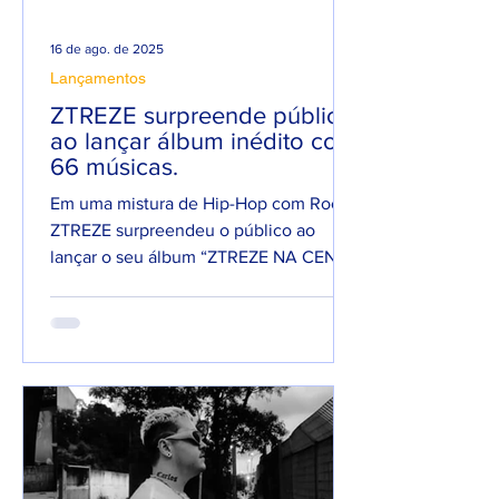
16 de ago. de 2025
Lançamentos
ZTREZE surpreende público
ao lançar álbum inédito com
66 músicas.
Em uma mistura de Hip-Hop com Rock,
ZTREZE surpreendeu o público ao
lançar o seu álbum “ZTREZE NA CENA”
com 66 faixas. 😮🔥 O álbum é...