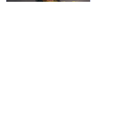
21 de mar. de 2025
Notícias
Xamuel anuncia que será
pai e faz música em
homenagem ao seu filho
Xamuel anuncia que será pai e faz
música em homenagem ao seu filho