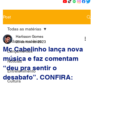
Post
Todas as matérias
Harlisson Gomes
Todas as matérias
28 de nov. de 2023
Mc Cabelinho lança nova
Lançamentos
música e faz comentam
Notícias
“deu pra sentir o
Entretenimento
desabafo”. CONFIRA:
Cultura