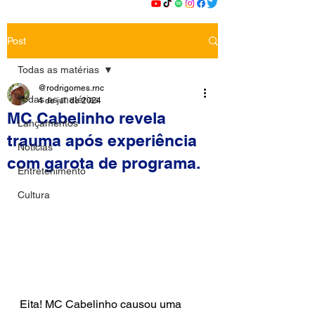
Post
Todas as matérias
@rodrigomes.rnc
Todas as matérias
4 de jul. de 2024
MC Cabelinho revela
Lançamentos
trauma após experiência
Notícias
com garota de programa.
Entretenimento
Cultura
Eita! MC Cabelinho causou uma 