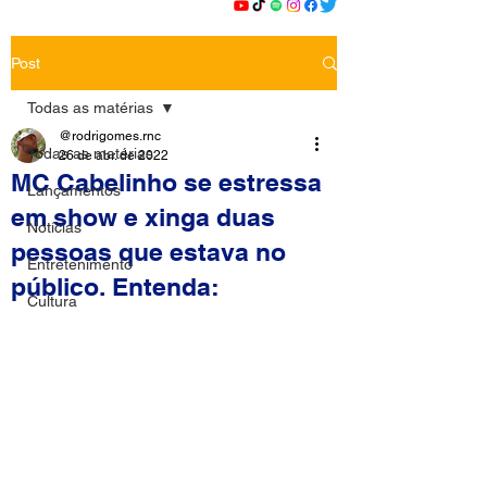
Post
Todas as matérias
@rodrigomes.rnc
Todas as matérias
26 de abr. de 2022
MC Cabelinho se estressa
Lançamentos
em show e xinga duas
Notícias
pessoas que estava no
Entretenimento
público. Entenda:
Cultura