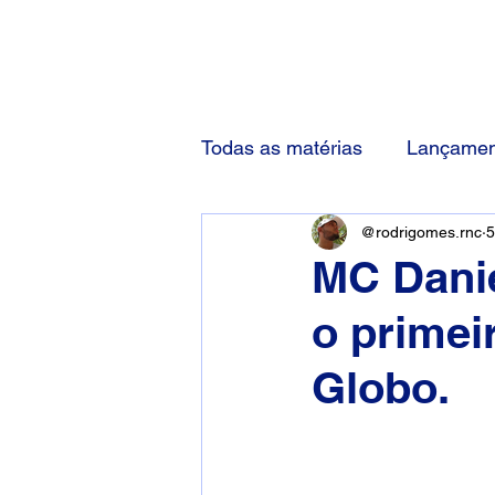
(83) 92000-1048
Todas as matérias
Lançamen
@rodrigomes.rnc
5
MC Danie
o primei
Globo.