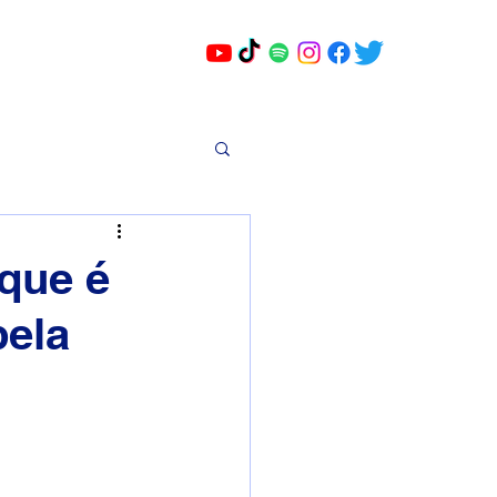
 que é
pela