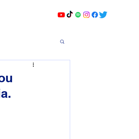
cou
a.