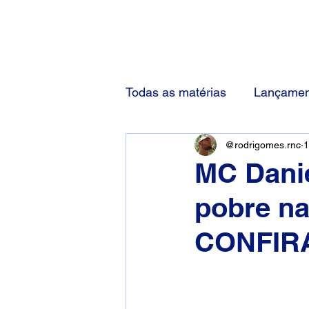
(83) 92000-1048
Todas as matérias
Lançamen
@rodrigomes.rnc
1
MC Danie
pobre n
CONFIR