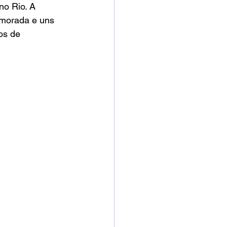
no Rio. A 
amorada e uns 
os de 