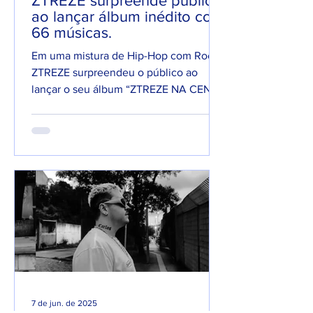
ZTREZE surpreende público
ao lançar álbum inédito com
66 músicas.
Em uma mistura de Hip-Hop com Rock,
ZTREZE surpreendeu o público ao
lançar o seu álbum “ZTREZE NA CENA”
com 66 faixas. 😮🔥 O álbum é...
7 de jun. de 2025