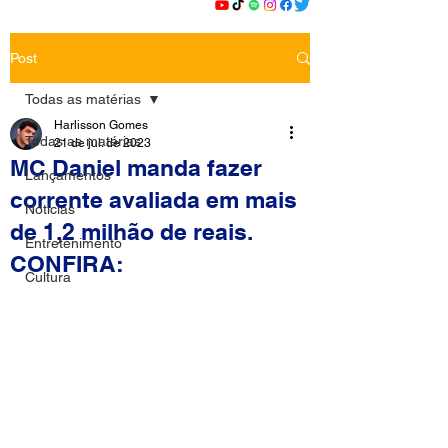
Post
Todas as matérias
Harlisson Gomes
Todas as matérias
21 de jul. de 2023
MC Daniel manda fazer
Lançamentos
corrente avaliada em mais
Notícias
de 1,2 milhão de reais.
Entretenimento
CONFIRA:
Cultura