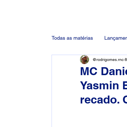
(83) 92000-1048
Todas as matérias
Lançamen
@rodrigomes.rnc
8
MC Danie
Yasmin 
recado.