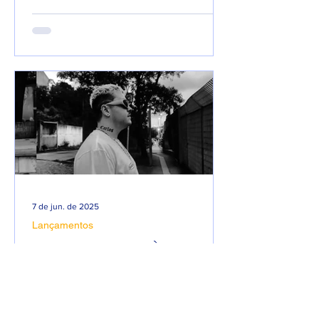
com 66 faixas. 😮🔥 O álbum é...
7 de jun. de 2025
Lançamentos
DREWSP VOLTA À ATIVA
COM PROMESSA DE UM
ANO PESADO NO RAP
NACIONAL.
Depois de um tempo fora do jogo,