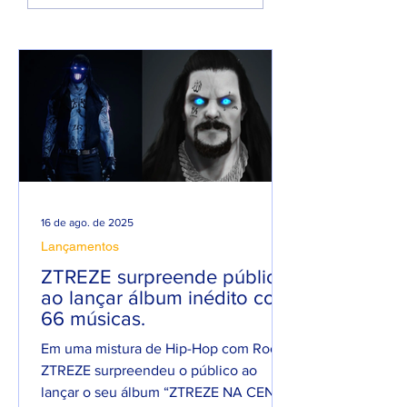
PROMESSA DE UM
em homenagem 
ANO PESADO NO
seu filho
RAP NACIONAL.
16 de ago. de 2025
Lançamentos
ZTREZE surpreende público
ao lançar álbum inédito com
66 músicas.
Em uma mistura de Hip-Hop com Rock,
ZTREZE surpreendeu o público ao
lançar o seu álbum “ZTREZE NA CENA”