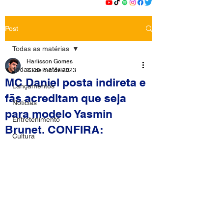
Post
Todas as matérias
Harlisson Gomes
Todas as matérias
23 de out. de 2023
MC Daniel posta indireta e
Lançamentos
fãs acreditam que seja
Notícias
para modelo Yasmin
Entretenimento
Brunet. CONFIRA:
Cultura