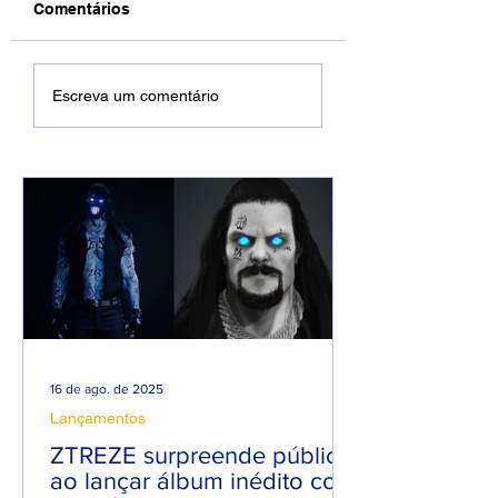
Comentários
Namorada do MC
Mãe do Ryan SP
Escreva um comentário
Daniel se irrita e
manda indireta p
rebate críticas sobre
MC Daniel após
relacionamento.
polêmicas.
16 de ago. de 2025
Lançamentos
ZTREZE surpreende público
ao lançar álbum inédito com