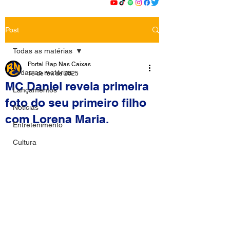
Post
Todas as matérias
Portal Rap Nas Caixas
Todas as matérias
18 de fev. de 2025
MC Daniel revela primeira
Lançamentos
foto do seu primeiro filho
Notícias
com Lorena Maria.
Entretenimento
Cultura