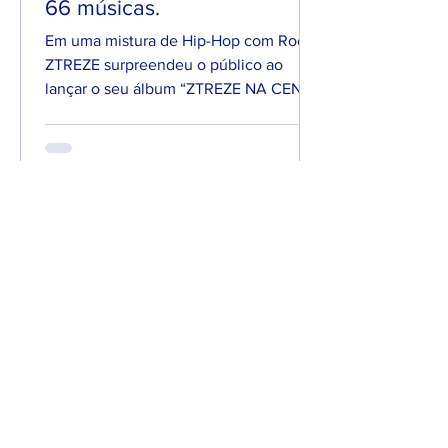
66 músicas.
Em uma mistura de Hip-Hop com Rock,
ZTREZE surpreendeu o público ao
lançar o seu álbum “ZTREZE NA CENA”
com 66 faixas. 😮🔥 O álbum é...
7 de jun. de 2025
Lançamentos