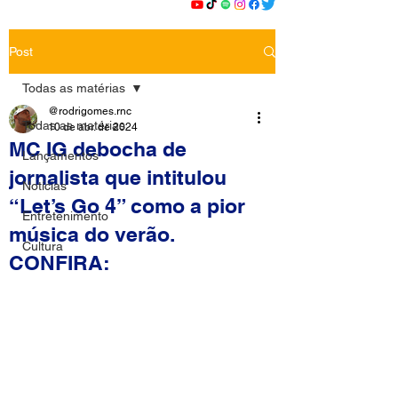
Post
Todas as matérias
@rodrigomes.rnc
Todas as matérias
10 de abr. de 2024
MC IG debocha de
Lançamentos
jornalista que intitulou
Notícias
“Let’s Go 4” como a pior
Entretenimento
música do verão.
Cultura
CONFIRA: