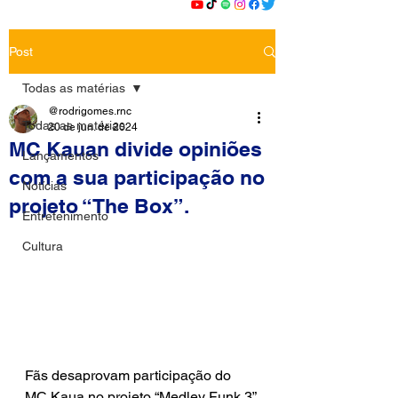
Post
Todas as matérias
@rodrigomes.rnc
Todas as matérias
20 de jun. de 2024
MC Kauan divide opiniões
Lançamentos
com a sua participação no
Notícias
projeto “The Box”.
Entretenimento
Cultura
Fãs desaprovam participação do 
MC Kaua no projeto “Medley Funk 3” 