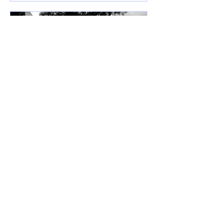
7 de jun. de 2025
Lançamentos
DREWSP VOLTA À ATIVA
COM PROMESSA DE UM
ANO PESADO NO RAP
NACIONAL.
Depois de um tempo fora do jogo,
DREWSP — cria legítimo do ABC
Paulista — retorna com força total e
sede de mic. O MC, que começou a...