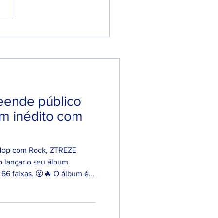
el anuncia que será
e faz música em
nagem ao seu filho
eende público
um inédito com
Hop com Rock, ZTREZE
o lançar o seu álbum
 faixas. 😮🔥 O álbum é...