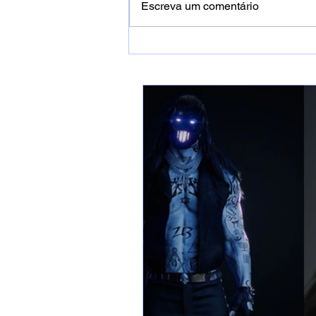
Escreva um comentário
ZTREZE surpreende
público ao lançar álbum
inédito com 66 músicas.