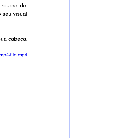
 roupas de 
 seu visual 
sua cabeça. 
mp4/file.mp4