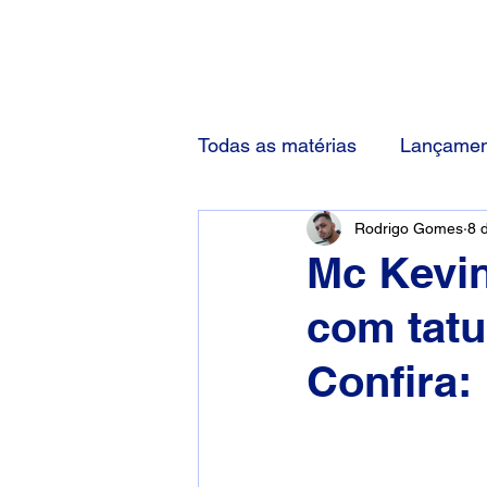
(83) 92000-1048
Todas as matérias
Lançamen
Rodrigo Gomes
8 
Mc Kevin
com tatu
Confira: