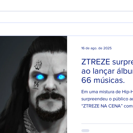
DREWSP VOLTA À ATIVA
Xamu
COM PROMESSA DE UM
pai 
ANO PESADO NO RAP
home
NACIONAL.
16 de ago. de 2025
ZTREZE surpr
ao lançar álb
66 músicas.
Em uma mistura de Hip-
surpreendeu o público a
“ZTREZE NA CENA” com 66