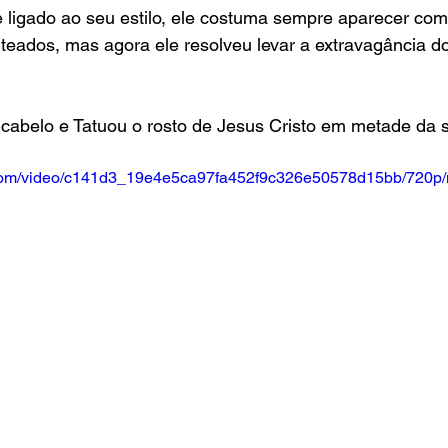
 ligado ao seu estilo, ele costuma sempre aparecer com
enteados, mas agora ele resolveu levar a extravagância do
cabelo e Tatuou o rosto de Jesus Cristo em metade da 
ic.com/video/c141d3_19e4e5ca97fa452f9c326e50578d15bb/720p/