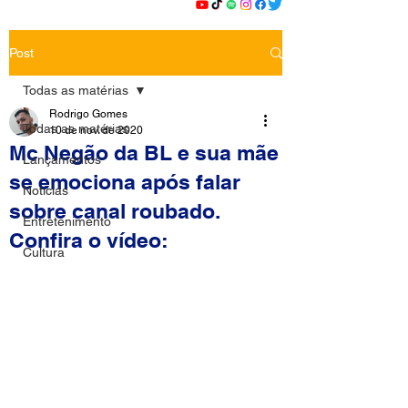
Post
Todas as matérias
Rodrigo Gomes
Todas as matérias
10 de nov. de 2020
Mc Negão da BL e sua mãe
Lançamentos
se emociona após falar
Notícias
sobre canal roubado.
Entretenimento
Confira o vídeo:
Cultura