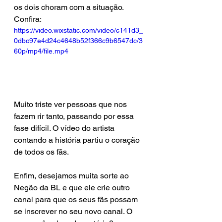
os dois choram com a situação. 
Confira: 
https://video.wixstatic.com/video/c141d3_
0dbc97e4d24c4648b52f366c9b6547dc/3
60p/mp4/file.mp4
Muito triste ver pessoas que nos 
fazem rir tanto, passando por essa 
fase difícil. O vídeo do artista 
contando a história partiu o coração 
de todos os fãs.
Enfim, desejamos muita sorte ao 
Negão da BL e que ele crie outro 
canal para que os seus fãs possam 
se inscrever no seu novo canal. O 