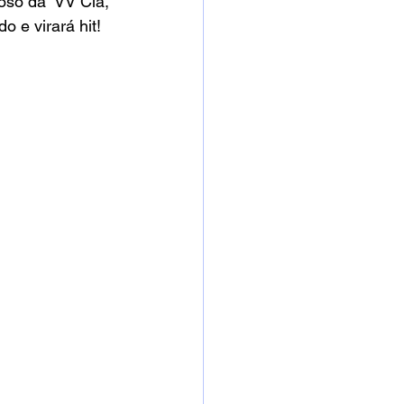
so da  VV Clã, 
 e virará hit! 