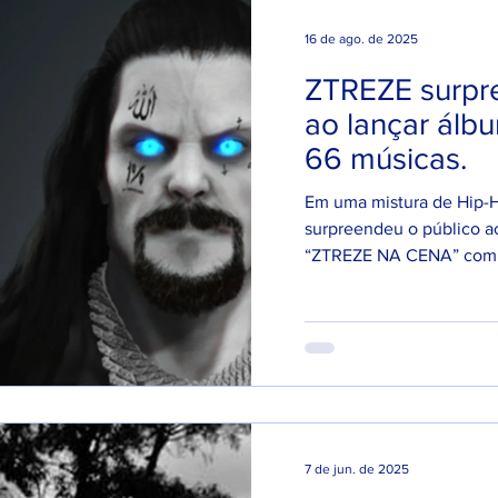
NAC
16 de ago. de 2025
ZTREZE surpr
ao lançar álb
66 músicas.
Em uma mistura de Hip-
surpreendeu o público a
“ZTREZE NA CENA” com 66
7 de jun. de 2025