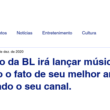
Início
Divulgue Conosco
Sobre
tos
Notícias
Entretenimento
Cultura
de dez. de 2020
 da BL irá lançar músi
 o fato de seu melhor 
ado o seu canal.