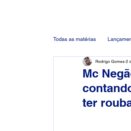
(83) 92000-1048
Todas as matérias
Lançamen
Rodrigo Gomes
2 
Mc Negão
contando
ter roub