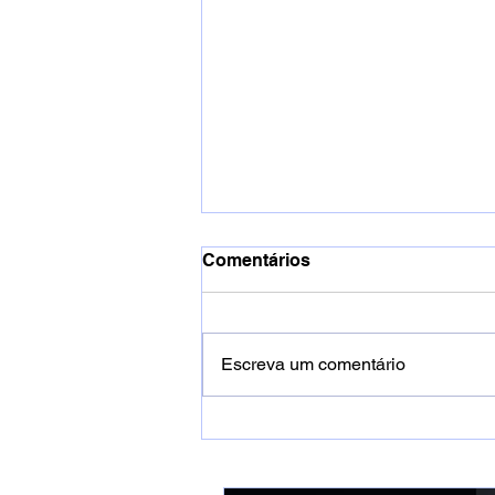
Comentários
Escreva um comentário
DREWSP lança novo clipe e
anuncia álbum solo “Corte
& Cura”.