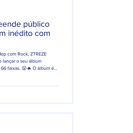
IONAL.
eende público
um inédito com
Hop com Rock, ZTREZE
o lançar o seu álbum
 faixas. 😮🔥 O álbum é...