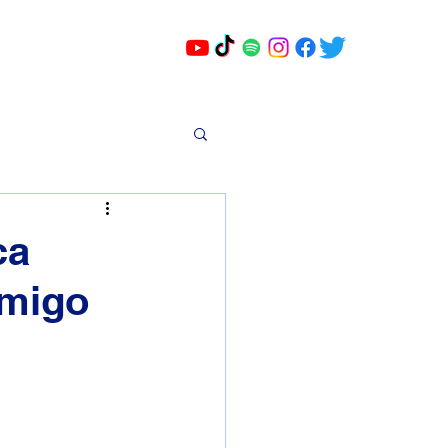
ca
amigo