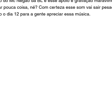
o do Mc Negão da BL e esse apoio e gravação maravilho
 pouca coisa, né? Com certeza esse som vai sair pesado
 o dia 12 para a gente apreciar essa música.