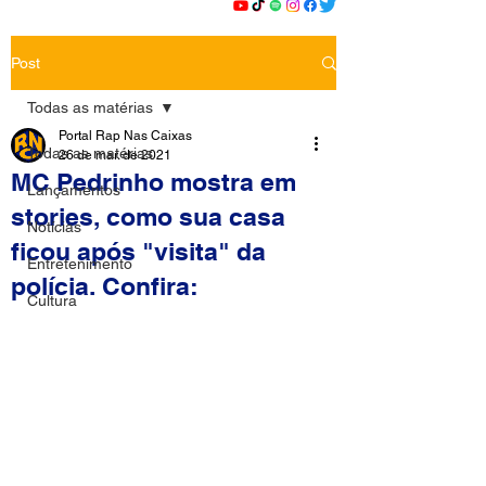
Post
Todas as matérias
Portal Rap Nas Caixas
Todas as matérias
26 de mar. de 2021
MC Pedrinho mostra em
Lançamentos
stories, como sua casa
Notícias
ficou após "visita" da
Entretenimento
polícia. Confira:
Cultura