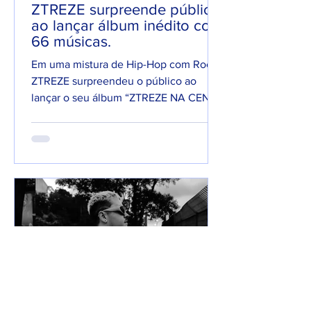
ZTREZE surpreende público
ao lançar álbum inédito com
66 músicas.
Em uma mistura de Hip-Hop com Rock,
ZTREZE surpreendeu o público ao
lançar o seu álbum “ZTREZE NA CENA”
com 66 faixas. 😮🔥 O álbum é...
7 de jun. de 2025