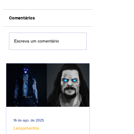
Comentários
Filipe Ret choca fãs
Quem é Rodrigo
Escreva um comentário
após mudar seu
Gomes? Conheç
visual e aparecer de
dono da Rap Na
barba.
Caixas:
16 de ago. de 2025
Lançamentos