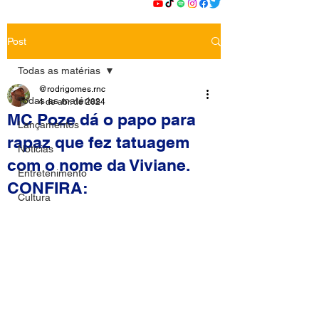
Post
Todas as matérias
@rodrigomes.rnc
Todas as matérias
4 de abr. de 2024
MC Poze dá o papo para
Lançamentos
rapaz que fez tatuagem
Notícias
com o nome da Viviane.
Entretenimento
CONFIRA:
Cultura