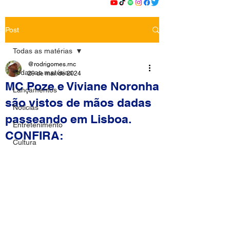
Post
Todas as matérias
@rodrigomes.rnc
Todas as matérias
29 de mar. de 2024
MC Poze e Viviane Noronha
Lançamentos
são vistos de mãos dadas
Notícias
passeando em Lisboa.
Entretenimento
CONFIRA:
Cultura