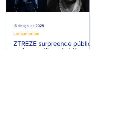
16 de ago. de 2025
Lançamentos
ZTREZE surpreende público
ao lançar álbum inédito com
66 músicas.
Em uma mistura de Hip-Hop com Rock,
ZTREZE surpreendeu o público ao
lançar o seu álbum “ZTREZE NA CENA”
com 66 faixas. 😮🔥 O álbum é...