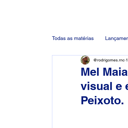
(83) 92000-1048
Todas as matérias
Lançamen
@rodrigomes.rnc
1
Mel Mai
visual 
Peixoto.