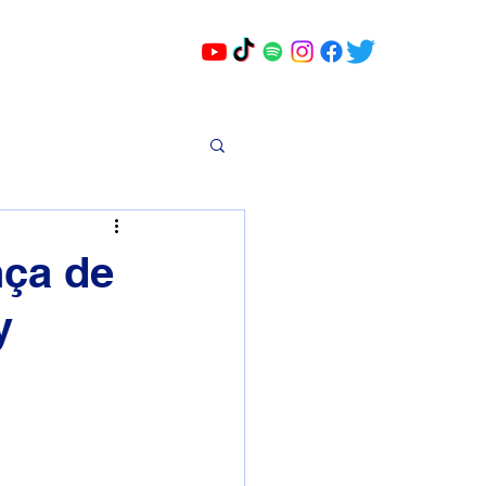
ça de
y