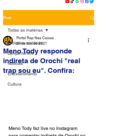
Post
Todas as matérias
Portal Rap Nas Caixas
Todas as matérias
29 de abr. de 2021
Meno Tody responde
Lançamentos
indireta de Orochi "real
Notícias
trap sou eu". Confira:
Entretenimento
Cultura
Meno Tody faz live no Instagram 
para comentar indireta de Orochi no 