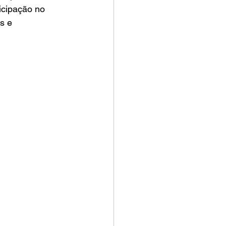
icipação no 
s e 