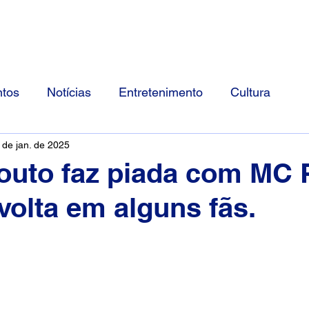
Início
Divulgue Conosco
Sobre
tos
Notícias
Entretenimento
Cultura
 de jan. de 2025
outo faz piada com MC 
volta em alguns fãs.