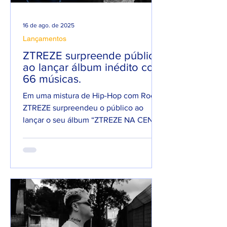
16 de ago. de 2025
Lançamentos
ZTREZE surpreende público
ao lançar álbum inédito com
66 músicas.
Em uma mistura de Hip-Hop com Rock,
ZTREZE surpreendeu o público ao
lançar o seu álbum “ZTREZE NA CENA”
com 66 faixas. 😮🔥 O álbum é...