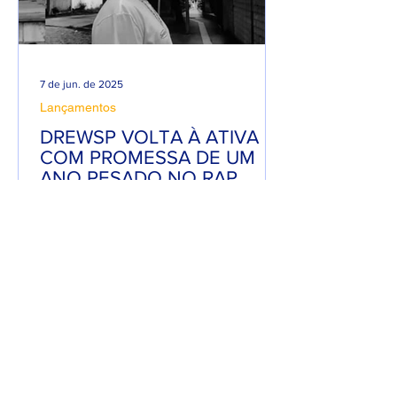
7 de jun. de 2025
Lançamentos
DREWSP VOLTA À ATIVA
COM PROMESSA DE UM
ANO PESADO NO RAP
NACIONAL.
Depois de um tempo fora do jogo,
DREWSP — cria legítimo do ABC
Paulista — retorna com força total e
sede de mic. O MC, que começou a...