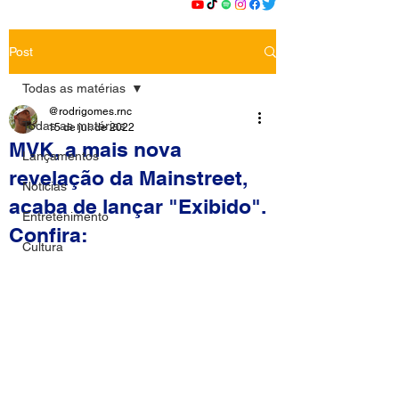
Post
Todas as matérias
@rodrigomes.rnc
Todas as matérias
15 de jul. de 2022
MVK, a mais nova
Lançamentos
revelação da Mainstreet,
Notícias
acaba de lançar "Exibido".
Entretenimento
Confira:
Cultura