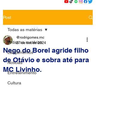
Post
Todas as matérias
@rodrigomes.rnc
Todas as matérias
27 de set. de 2024
Nego do Borel agride filho
Lançamentos
de Otávio e sobra até para
Notícias
MC Livinho.
Entretenimento
Cultura