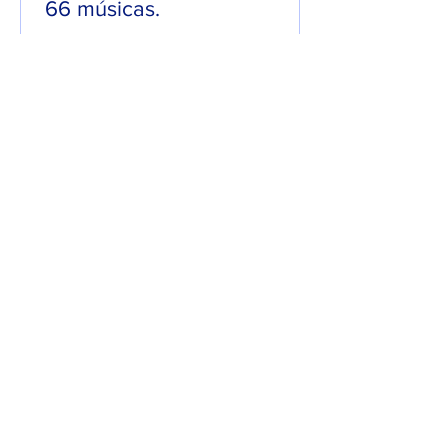
66 músicas.
Em uma mistura de Hip-Hop com Rock,
ZTREZE surpreendeu o público ao
lançar o seu álbum “ZTREZE NA CENA”
com 66 faixas. 😮🔥 O álbum é...
7 de jun. de 2025
Lançamentos