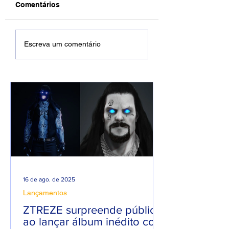
Comentários
DREWSP VOLTA À
Xamuel anuncia
Escreva um comentário
ATIVA COM
será pai e faz m
PROMESSA DE UM
em homenagem 
ANO PESADO NO
seu filho
RAP NACIONAL.
16 de ago. de 2025
Lançamentos
ZTREZE surpreende público
ao lançar álbum inédito com