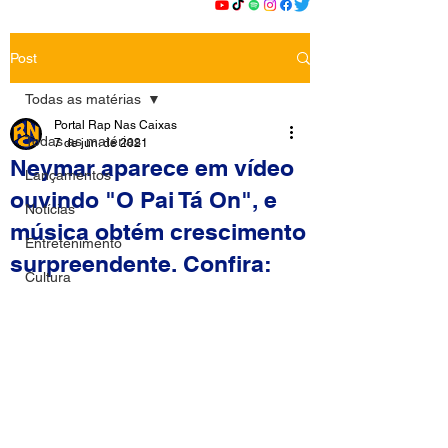
Post
Todas as matérias
Portal Rap Nas Caixas
Todas as matérias
7 de jun. de 2021
Neymar aparece em vídeo
Lançamentos
ouvindo "O Pai Tá On", e
Notícias
música obtém crescimento
Entretenimento
surpreendente. Confira:
Cultura