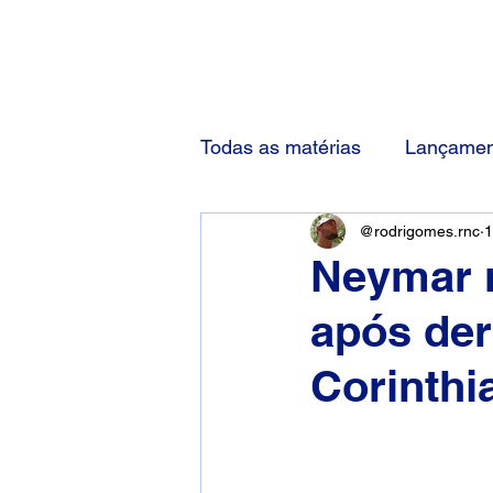
(83) 92000-1048
Todas as matérias
Lançamen
@rodrigomes.rnc
1
Neymar r
após der
Corinthi