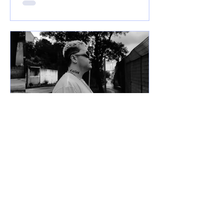
7 de jun. de 2025
Lançamentos
DREWSP VOLTA À ATIVA
COM PROMESSA DE UM
ANO PESADO NO RAP
NACIONAL.
Depois de um tempo fora do jogo,
DREWSP — cria legítimo do ABC
Paulista — retorna com força total e