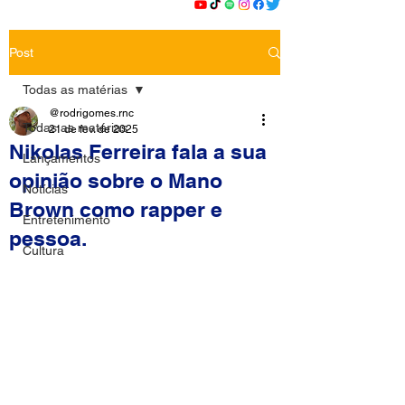
Post
Todas as matérias
@rodrigomes.rnc
Todas as matérias
21 de fev. de 2025
Nikolas Ferreira fala a sua
Lançamentos
opinião sobre o Mano
Notícias
Brown como rapper e
Entretenimento
pessoa.
Cultura