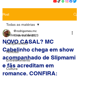
Post
Todas as matérias
@rodrigomes.rnc
Todas as matérias
13 de out. de 2023
NOVO CASAL? MC
Lançamentos
Cabelinho chega em show
Notícias
acompanhado de Slipmami
Entretenimento
e fãs acreditam em
Cultura
romance. CONFIRA: