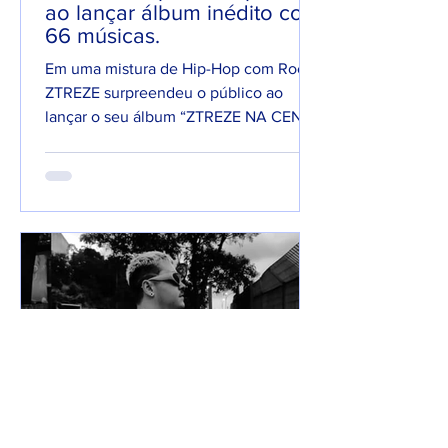
ao lançar álbum inédito com
66 músicas.
Em uma mistura de Hip-Hop com Rock,
ZTREZE surpreendeu o público ao
lançar o seu álbum “ZTREZE NA CENA”
com 66 faixas. 😮🔥 O álbum é...
7 de jun. de 2025