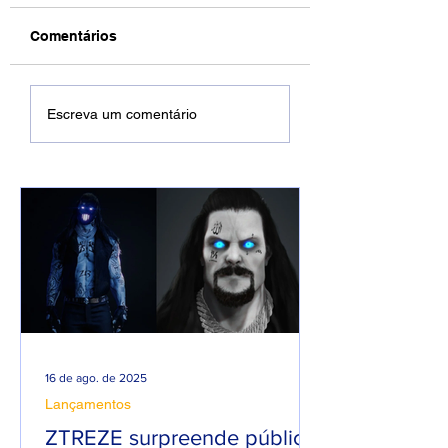
Comentários
DREWSP VOLTA À
Xamuel anuncia
Escreva um comentário
ATIVA COM
será pai e faz m
PROMESSA DE UM
em homenagem 
ANO PESADO NO
seu filho
RAP NACIONAL.
16 de ago. de 2025
Lançamentos
ZTREZE surpreende público