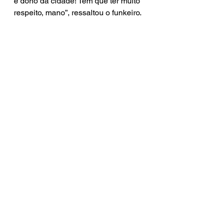
é dono da cidade! Tem que ter muito 
respeito, mano”, ressaltou o funkeiro.