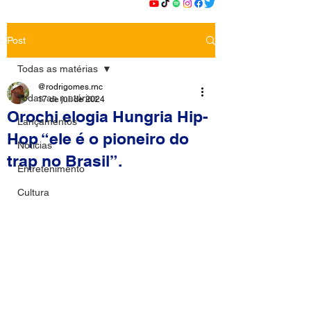
Post
Todas as matérias
@rodrigomes.rnc
Todas as matérias
17 de jul. de 2024
Orochi elogia Hungria Hip-
Lançamentos
Hop “ele é o pioneiro do
Notícias
trap no Brasil”.
Entretenimento
Cultura