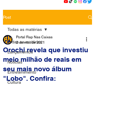
Post
Todas as matérias
Portal Rap Nas Caixas
Todas as matérias
2 de mai. de 2021
Orochi revela que investiu
Lançamentos
meio milhão de reais em
Notícias
seu mais novo álbum
Entretenimento
"Lobo". Confira:
Cultura