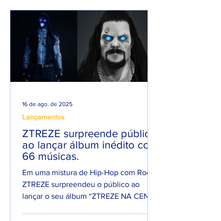
ANO PESADO NO
seu filho
RAP NACIONAL.
16 de ago. de 2025
Lançamentos
ZTREZE surpreende público
ao lançar álbum inédito com
66 músicas.
Em uma mistura de Hip-Hop com Rock,
ZTREZE surpreendeu o público ao
lançar o seu álbum “ZTREZE NA CENA”
com 66 faixas. 😮🔥 O álbum é...