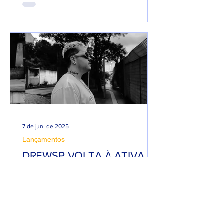
7 de jun. de 2025
Lançamentos
DREWSP VOLTA À ATIVA
COM PROMESSA DE UM
ANO PESADO NO RAP
NACIONAL.
Depois de um tempo fora do jogo,
DREWSP — cria legítimo do ABC
Paulista — retorna com força total e