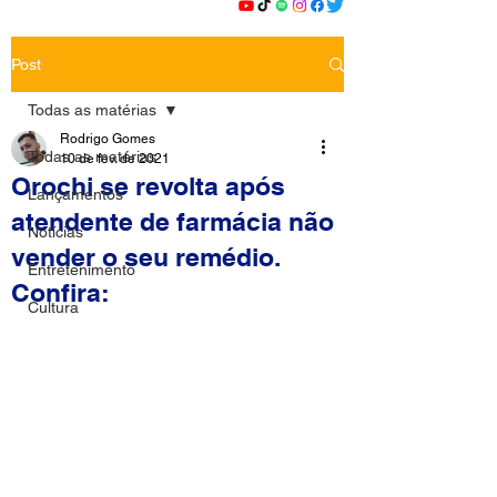
Post
Todas as matérias
Rodrigo Gomes
Todas as matérias
10 de fev. de 2021
Orochi se revolta após
Lançamentos
atendente de farmácia não
Notícias
vender o seu remédio.
Entretenimento
Confira:
Cultura