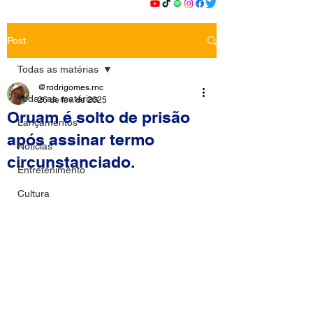
Post
Todas as matérias
@rodrigomes.rnc
Todas as matérias
26 de fev. de 2025
Oruam é solto de prisão
Lançamentos
após assinar termo
Notícias
circunstanciado.
Entretenimento
Cultura