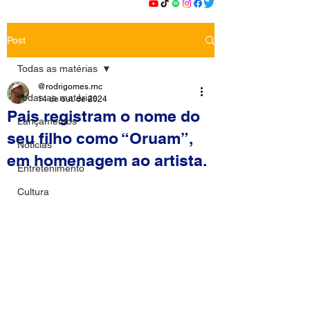
Post
Todas as matérias
@rodrigomes.rnc
Todas as matérias
14 de out. de 2024
Pais registram o nome do
Lançamentos
seu filho como “Oruam”,
Notícias
em homenagem ao artista.
Entretenimento
Cultura