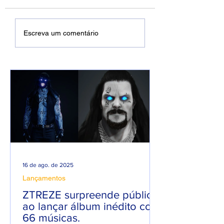
DREWSP VOLTA À
Xamuel anuncia
Escreva um comentário
ATIVA COM
será pai e faz m
PROMESSA DE UM
em homenagem 
ANO PESADO NO
seu filho
RAP NACIONAL.
16 de ago. de 2025
Lançamentos
ZTREZE surpreende público
ao lançar álbum inédito com
66 músicas.