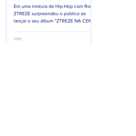
Em uma mistura de Hip-Hop com Rock,
ZTREZE surpreendeu o público ao
lançar o seu álbum “ZTREZE NA CENA”
com 66 faixas. 😮🔥 O álbum é...
7 de jun. de 2025
Lançamentos
DREWSP VOLTA À ATIVA