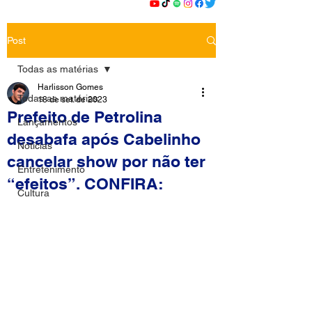
Post
Todas as matérias
Harlisson Gomes
Todas as matérias
18 de set. de 2023
Prefeito de Petrolina
Lançamentos
desabafa após Cabelinho
Notícias
cancelar show por não ter
Entretenimento
“efeitos”. CONFIRA:
Cultura