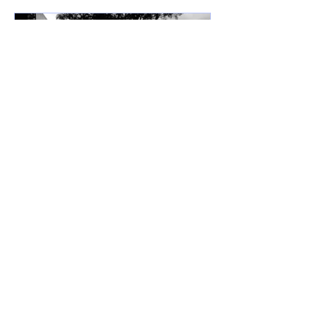
7 de jun. de 2025
Lançamentos
DREWSP VOLTA À ATIVA
COM PROMESSA DE UM
ANO PESADO NO RAP
NACIONAL.
Depois de um tempo fora do jogo,
DREWSP — cria legítimo do ABC
Paulista — retorna com força total e
sede de mic. O MC, que começou a...