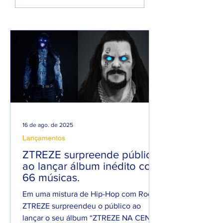
PROMESSA DE UM
em homenagem 
ANO PESADO NO
seu filho
RAP NACIONAL.
16 de ago. de 2025
Lançamentos
ZTREZE surpreende público
ao lançar álbum inédito com
66 músicas.
Em uma mistura de Hip-Hop com Rock,
ZTREZE surpreendeu o público ao
lançar o seu álbum “ZTREZE NA CENA”