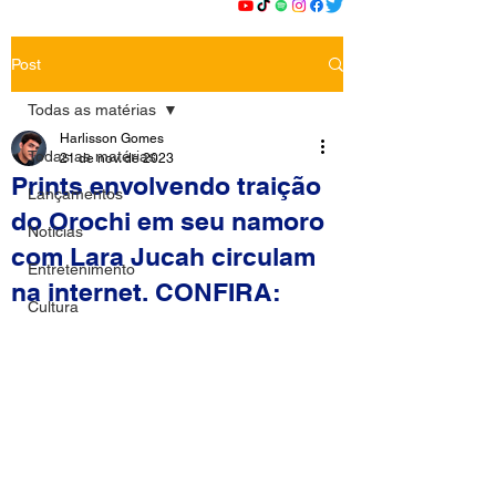
Post
Todas as matérias
Harlisson Gomes
Todas as matérias
21 de nov. de 2023
Prints envolvendo traição
Lançamentos
do Orochi em seu namoro
Notícias
com Lara Jucah circulam
Entretenimento
na internet. CONFIRA:
Cultura