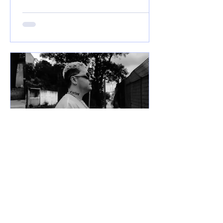
com 66 faixas. 😮🔥 O álbum é...
7 de jun. de 2025
Lançamentos
DREWSP VOLTA À ATIVA
COM PROMESSA DE UM
ANO PESADO NO RAP
NACIONAL.
Depois de um tempo fora do jogo,