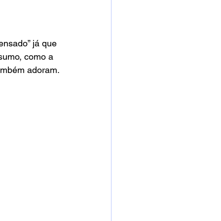
ensado” já que 
nsumo, como a 
 também adoram.