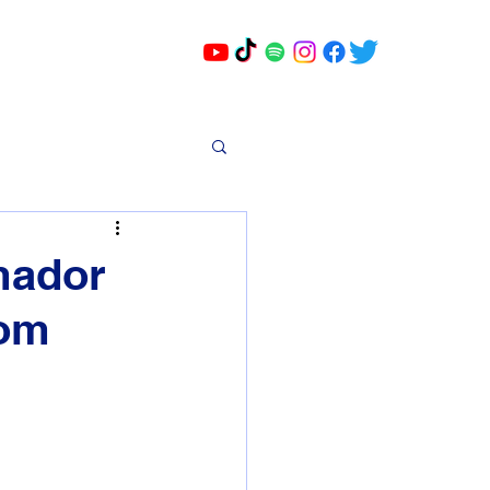
mador
com