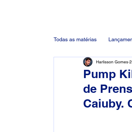
(83) 92000-1048
Todas as matérias
Lançamen
Harlisson Gomes
2
Pump Kil
de Pren
Caiuby.