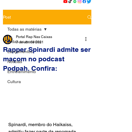
Post
Todas as matérias
Portal Rap Nas Caixas
Todas as matérias
7 de abr. de 2021
Rapper Spinardi admite ser
Lançamentos
maçom no podcast
Notícias
Podpah. Confira:
Entretenimento
Cultura
Spinardi, membro do Haikaiss, 
admitiu fazer parte da renomada 