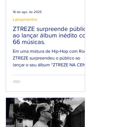
16 de ago. de 2025
Lançamentos
ZTREZE surpreende público
ao lançar álbum inédito com
66 músicas.
Em uma mistura de Hip-Hop com Rock,
ZTREZE surpreendeu o público ao
lançar o seu álbum “ZTREZE NA CENA”
com 66 faixas. 😮🔥 O álbum é...