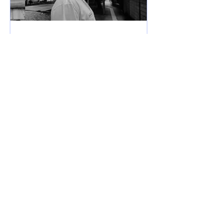
7 de jun. de 2025
Lançamentos
DREWSP VOLTA À ATIVA
COM PROMESSA DE UM
ANO PESADO NO RAP
NACIONAL.
Depois de um tempo fora do jogo,
DREWSP — cria legítimo do ABC
Paulista — retorna com força total e
sede de mic. O MC, que começou a...