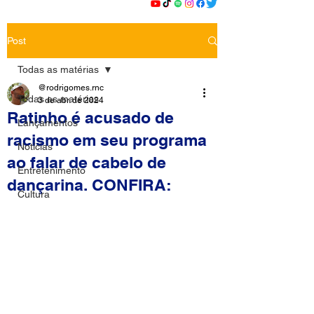
Post
Todas as matérias
@rodrigomes.rnc
Todas as matérias
3 de abr. de 2024
Ratinho é acusado de
Lançamentos
racismo em seu programa
Notícias
ao falar de cabelo de
Entretenimento
dançarina. CONFIRA:
Cultura