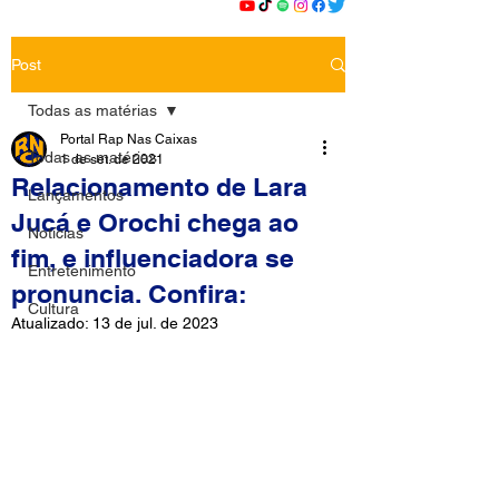
Post
Todas as matérias
Portal Rap Nas Caixas
Todas as matérias
1 de set. de 2021
Relacionamento de Lara
Lançamentos
Jucá e Orochi chega ao
Notícias
fim, e influenciadora se
Entretenimento
pronuncia. Confira:
Cultura
Atualizado:
13 de jul. de 2023