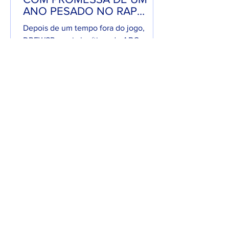
ANO PESADO NO RAP
NACIONAL.
Depois de um tempo fora do jogo,
DREWSP — cria legítimo do ABC
Paulista — retorna com força total e
sede de mic. O MC, que começou a...