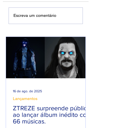
DREWSP VOLTA À
Xamuel anuncia
Escreva um comentário
ATIVA COM
será pai e faz m
PROMESSA DE UM
em homenagem 
ANO PESADO NO
seu filho
RAP NACIONAL.
16 de ago. de 2025
Lançamentos
ZTREZE surpreende público
ao lançar álbum inédito com
66 músicas.