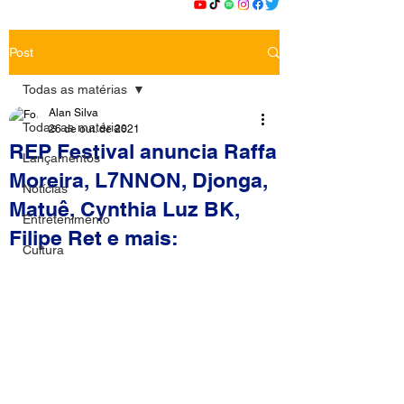
Post
Todas as matérias
Alan Silva
Todas as matérias
26 de out. de 2021
REP Festival anuncia Raffa
Lançamentos
Moreira, L7NNON, Djonga,
Notícias
Matuê, Cynthia Luz BK,
Entretenimento
Filipe Ret e mais:
Cultura