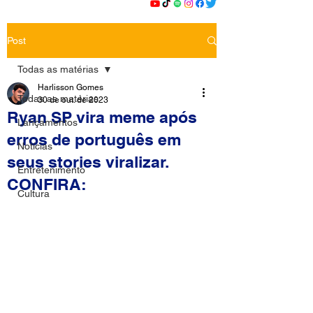
Post
Todas as matérias
Harlisson Gomes
Todas as matérias
30 de out. de 2023
Ryan SP vira meme após
Lançamentos
erros de português em
Notícias
seus stories viralizar.
Entretenimento
CONFIRA:
Cultura