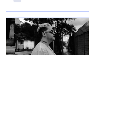
7 de jun. de 2025
Lançamentos
DREWSP VOLTA À ATIVA
COM PROMESSA DE UM
ANO PESADO NO RAP
NACIONAL.
Depois de um tempo fora do jogo,
DREWSP — cria legítimo do ABC
Paulista — retorna com força total e