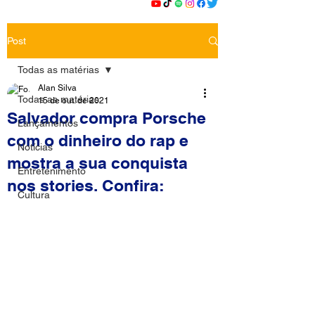
Post
Todas as matérias
Alan Silva
Todas as matérias
15 de out. de 2021
Salvador compra Porsche
Lançamentos
com o dinheiro do rap e
Notícias
mostra a sua conquista
Entretenimento
nos stories. Confira:
Cultura