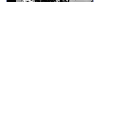
7 de jun. de 2025
Lançamentos
DREWSP VOLTA À ATIVA
COM PROMESSA DE UM
ANO PESADO NO RAP
NACIONAL.
Depois de um tempo fora do jogo,
DREWSP — cria legítimo do ABC
Paulista — retorna com força total e
sede de mic. O MC, que começou a...