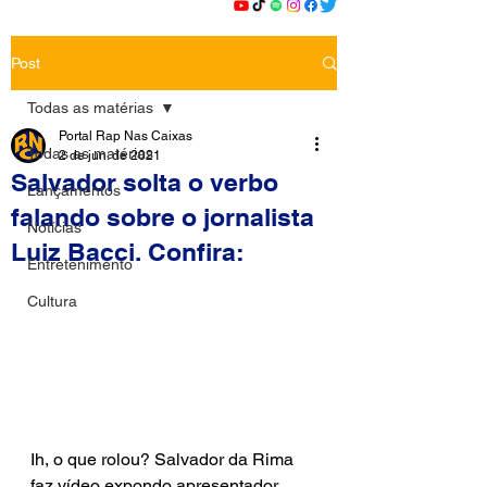
Post
Todas as matérias
Portal Rap Nas Caixas
Todas as matérias
2 de jun. de 2021
Salvador solta o verbo
Lançamentos
falando sobre o jornalista
Notícias
Luiz Bacci. Confira:
Entretenimento
Cultura
Ih, o que rolou? Salvador da Rima 
faz vídeo expondo apresentador 