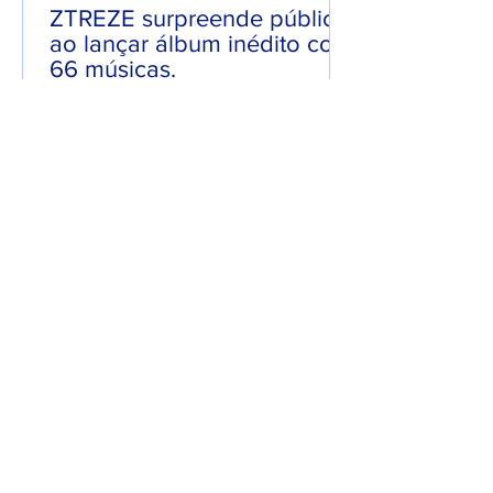
ZTREZE surpreende público
ao lançar álbum inédito com
66 músicas.
Em uma mistura de Hip-Hop com Rock,
ZTREZE surpreendeu o público ao
lançar o seu álbum “ZTREZE NA CENA”
com 66 faixas. 😮🔥 O álbum é...