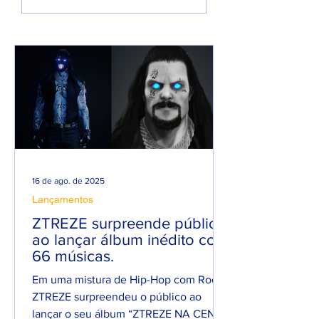
ATIVA COM
será pai e faz m
PROMESSA DE UM
em homenagem 
ANO PESADO NO
seu filho
RAP NACIONAL.
16 de ago. de 2025
Lançamentos
ZTREZE surpreende público
ao lançar álbum inédito com
66 músicas.
Em uma mistura de Hip-Hop com Rock,
ZTREZE surpreendeu o público ao
lançar o seu álbum “ZTREZE NA CENA”