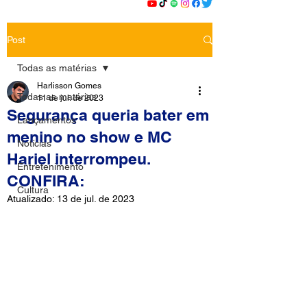
Post
Todas as matérias
Harlisson Gomes
Todas as matérias
11 de jul. de 2023
Segurança queria bater em
Lançamentos
menino no show e MC
Notícias
Hariel interrompeu.
Entretenimento
CONFIRA:
Cultura
Atualizado:
13 de jul. de 2023