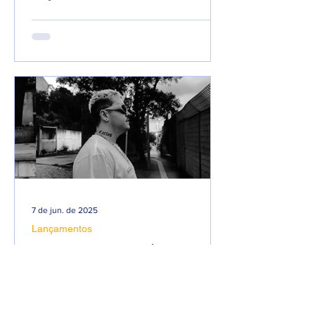
com 66 faixas. 😮🔥 O álbum é...
7 de jun. de 2025
Lançamentos
DREWSP VOLTA À ATIVA
COM PROMESSA DE UM
ANO PESADO NO RAP
NACIONAL.
Depois de um tempo fora do jogo,