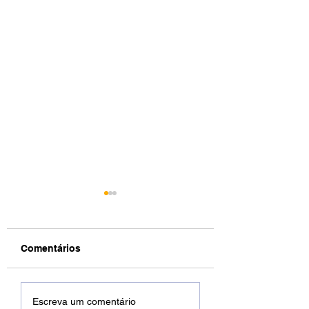
Comentários
DREWSP VOLTA À
Xamuel anuncia
Escreva um comentário