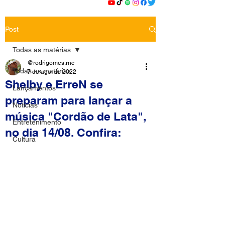
Post
Todas as matérias
@rodrigomes.rnc
Todas as matérias
7 de ago. de 2022
Shelby e ErreN se
Lançamentos
preparam para lançar a
Notícias
música "Cordão de Lata",
Entretenimento
no dia 14/08. Confira:
Cultura