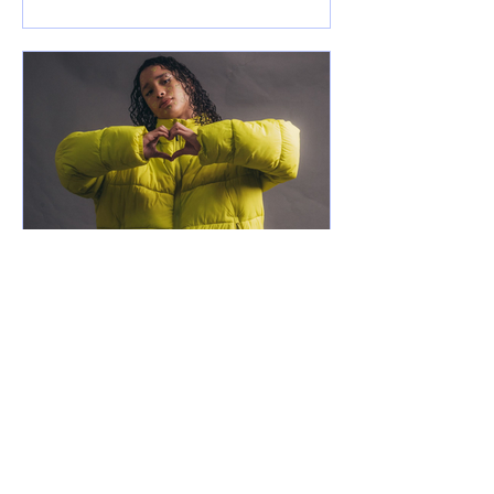
21 de mar. de 2025
Notícias
Xamuel anuncia que será
pai e faz música em
homenagem ao seu filho
Xamuel anuncia que será pai e faz
música em homenagem ao seu filho