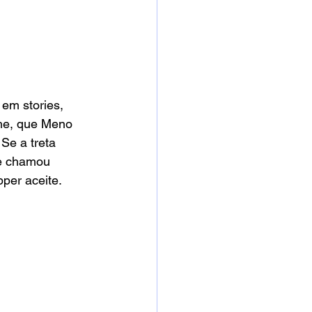
em stories, 
he, que Meno 
Se a treta 
 e chamou 
per aceite. 