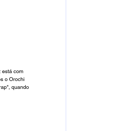
z está com 
s o Orochi 
rap", quando 