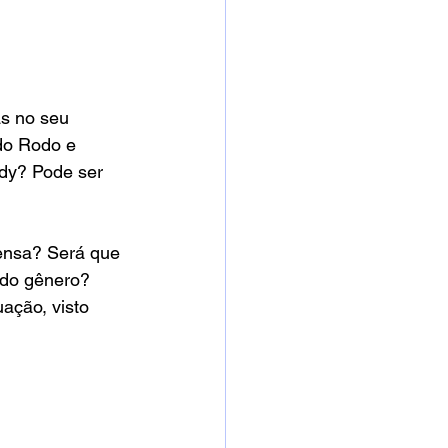
s no seu 
do Rodo e 
dy? Pode ser 
densa? Será que 
 do gênero? 
ação, visto 