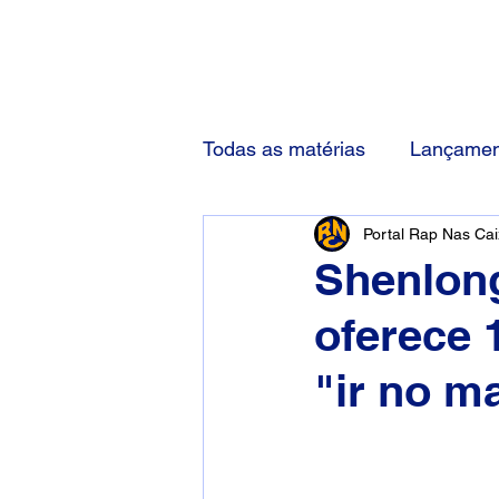
(83) 92000-1048
Todas as matérias
Lançamen
Portal Rap Nas Ca
Shenlong
oferece 
"ir no m